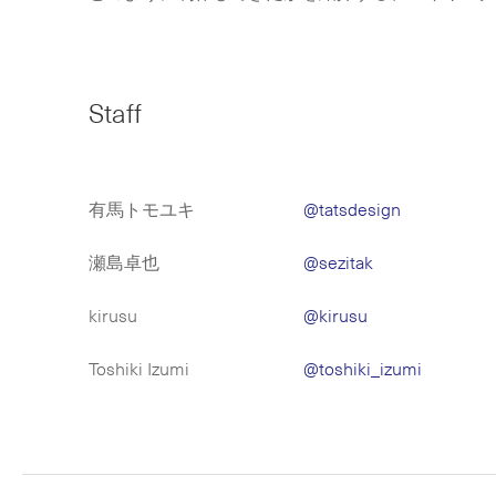
Staff
有馬トモユキ
@tatsdesign
瀬島卓也
@sezitak
kirusu
@kirusu
Toshiki Izumi
@toshiki_izumi